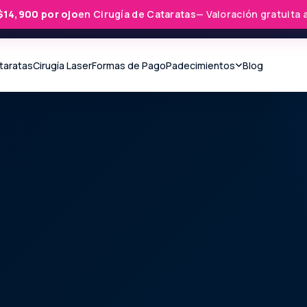
$14,900 por ojo
en Cirugía de Cataratas
— Valoración gratuita 
ataratas
Cirugía Laser
Formas de Pago
Padecimientos
Blog