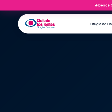
🔥
Desde 
Cirugía de C