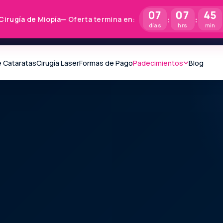
07
07
45
:
:
Cirugía de Miopía
— Oferta termina en:
días
hrs
min
e Cataratas
Cirugía Laser
Formas de Pago
Padecimientos
Blog