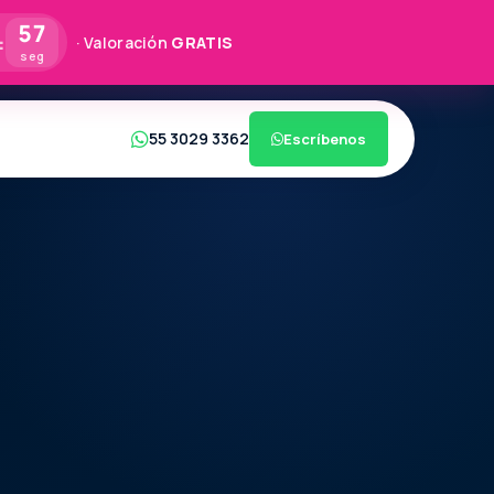
56
:
· Valoración
GRATIS
seg
55 3029 3362
Escríbenos