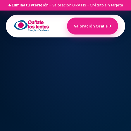
🔥
Elimina tu Pterigión
— Valoración GRATIS + Crédito sin tarjeta
Valoración Gratis