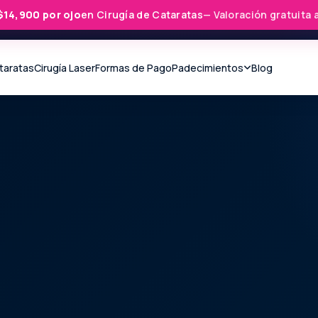
$14,900 por ojo
en Cirugía de Cataratas
— Valoración gratuita 
ataratas
Cirugía Laser
Formas de Pago
Padecimientos
Blog