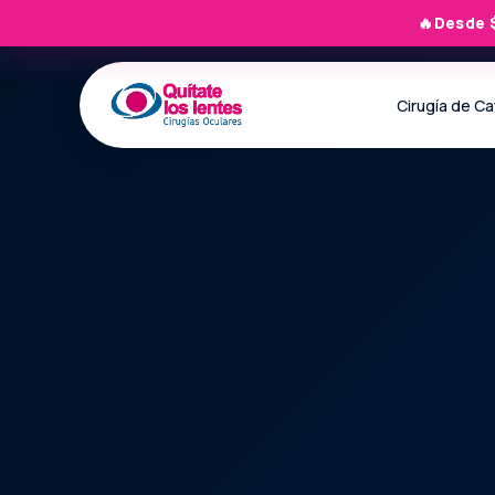
🔥
Desde 
Cirugía de C